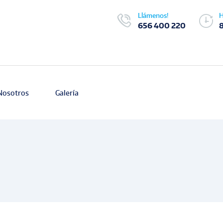
Llámenos!
H
656 400 220
Nosotros
Galería