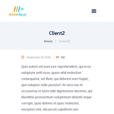
Client2
Inicio
Client2
Septiembre 13, 2016
332
Quis autem vel eum iure reprehenderit, qui in ea
voluptate velit esse, quam nihil molestiae
consequatur, vel illum, qui dolorem eum fugiat,
quo voluptas nulla pariatur? At vero eos et
accusamus et iusto odio dignissimos ducimus, qui
blanditiis praesentium voluptatum deleniti atque
corrupti, quos dolores et quas molestias
excepturi sint, obcaecati cupiditate non