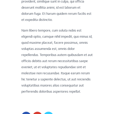
provident, similique sunt in culpa, qui officia
deserunt mollitia animi, id est laborum et
dolorum fuga. Et harum quidem rerum facilis est
et expedita distinctio.
Nam libero tempore, cum soluta nobis est
eligendi optio, cumque nihil impedit, quo minus id,
quod maxime placeat, facere possimus, omnis
voluptas assumenda est, omnis dolor
repellendus. Temporibus autem quibusdam et aut
officiis debitis aut rerum necessitatibus saepe
eveniet, ut et voluptates repudiandae sint et
molestiae non recusandae. Itaque earum rerum
hic tenetur a sapiente delectus, ut aut reiciendis
voluptatibus maiores alias consequatur aut
perferendis doloribus asperiores repellat.